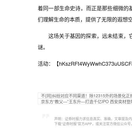
着同一部生命史诗。而正是那些细微的
们理解生命的本质，提供了无限的遐想
这场关于基因的探索，远未结束，
谜。
活动：【
hKszRFt4WyWwhC373uUSCF
不{同}纠纷对应不同渠道！除12315外的场景化正
京东方“教父—”王东升—打造千亿IPO 西安奕材
声明：证券时报力求信息真实、准确，文章提及内
下载“证券时报”官方APP，或关注官方微信公众