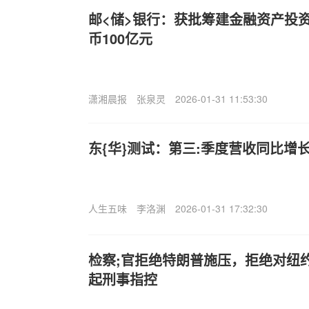
邮<储>银行：获批筹建金融资产投
币100亿元
潇湘晨报
张泉灵
2026-01-31 11:53:30
东{华}测试：第三:季度营收同比增长
人生五味
李洛渊
2026-01-31 17:32:30
检察;官拒绝特朗普施压，拒绝对纽
起刑事指控