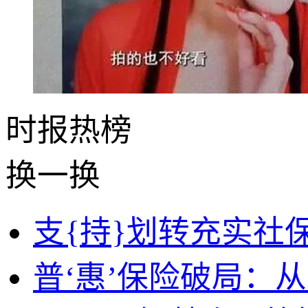
时报
热榜
换一换
支{持}划转充实社
普‘惠’保险破局：