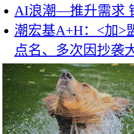
AI浪潮—推升需求
潮宏基A+H：<加
点名、多次因抄袭