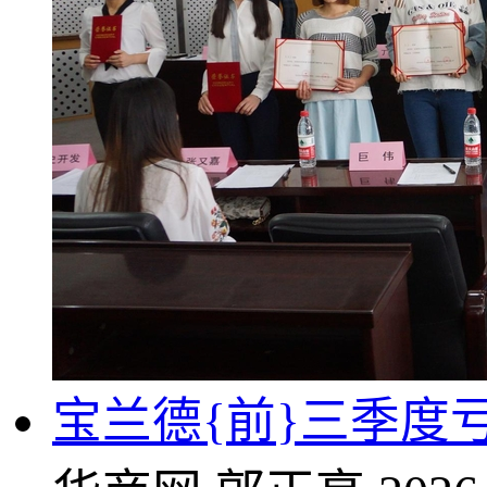
宝兰德{前}三季度亏