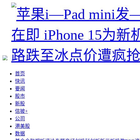
首页
快讯
要闻
股市
新股
信披+
公司
港美股
数据