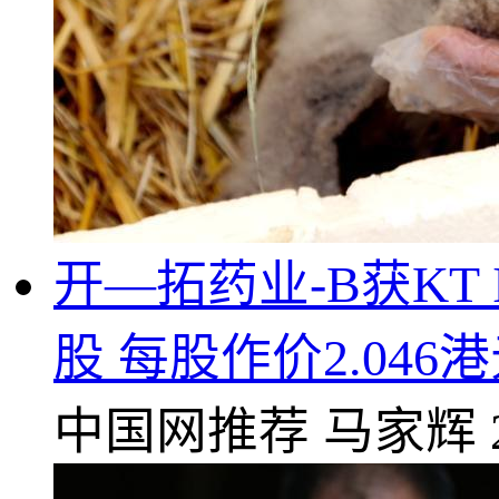
开—拓药业-B获KT Inter
股 每股作价2.046
中国网推荐
马家辉