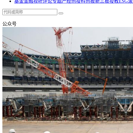
基金
金融
视听
评论
专题
产经
创投
科创板
新三板
投教
ESG
滚
公众号